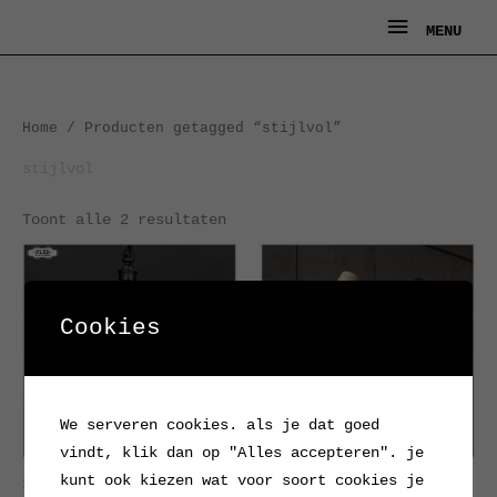
Ga
MENU
MENU
naar
de
inhoud
Gesorteerd
Home
/ Producten getagged “stijlvol”
op
nieuwste
stijlvol
Toont alle 2 resultaten
Cookies
We serveren cookies. als je dat goed
vindt, klik dan op "Alles accepteren". je
kunt ook kiezen wat voor soort cookies je
Stijlvolle lederen
Schaarlamp Groen