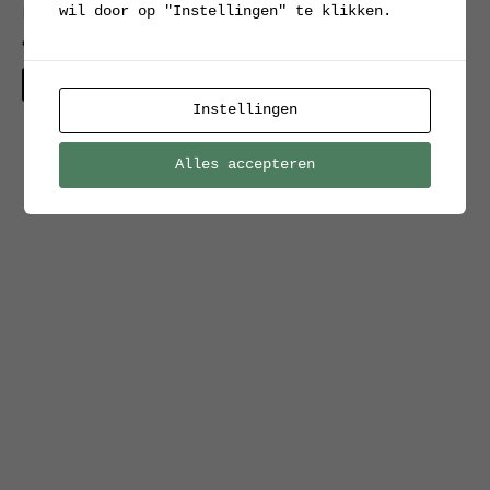
wil door op "Instellingen" te klikken.
hanglamp ‘League’
Verkocht
€
50.00
Interesse?
Instellingen
Alles accepteren