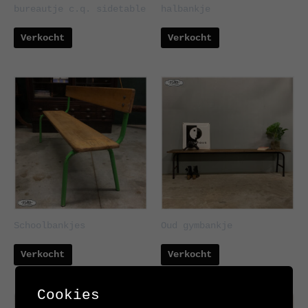
bureautje c.q. sidetable
halbankje
Verkocht
Verkocht
Schoolbankjes
Oud gymbankje
Verkocht
Verkocht
Cookies