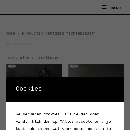
Ga
MENU
MENU
naar
de
inhoud
Gesorteerd
Home
/ Producten getagged “scheepskast”
op
nieuwste
scheepskast
Toont alle 3 resultaten
Cookies
We serveren cookies. als je dat goed
vindt, klik dan op "Alles accepteren". je
Scheepskastje (3)
Scheepskast
kunt ook kiezen wat voor soort cookies je