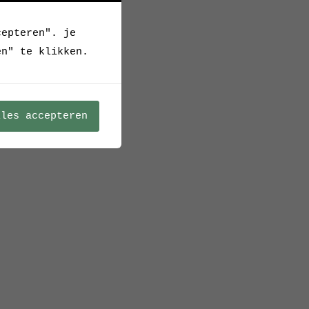
cepteren". je
en" te klikken.
lles accepteren