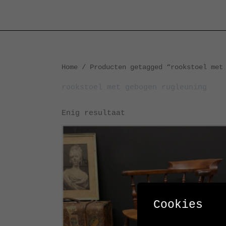
Ga
naar
de
inhoud
Home
/ Producten getagged “rookstoel met 
rookstoel met gebogen rugleuning
Enig resultaat
Cookies