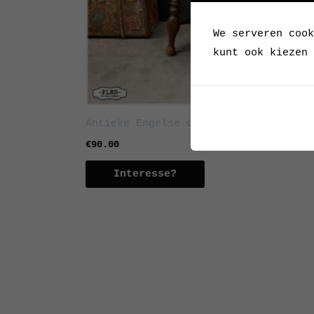
We serveren cook
kunt ook kiezen 
Antieke Engelse captain chair
€
90.00
Interesse?