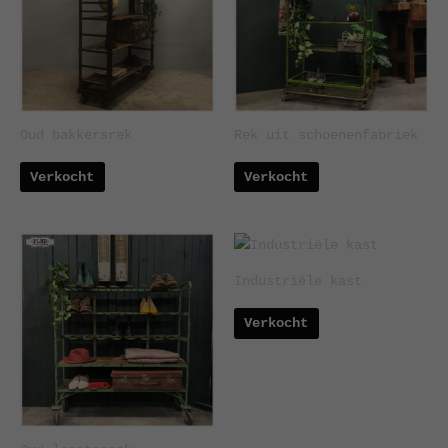
Oud bakkersrek
Rek uit schoenenfabriek
Verkocht
Verkocht
Industriële kast
Verkocht