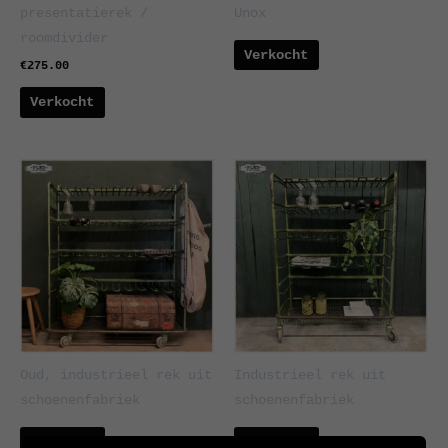
presentatierek /
Unox
roomdivider
Verkocht
€
275.00
Verkocht
Oud, industrieel rek uit
Industrieel rek uit
schoenenfabriek
schoenenfabriek
Verkocht
Verkocht