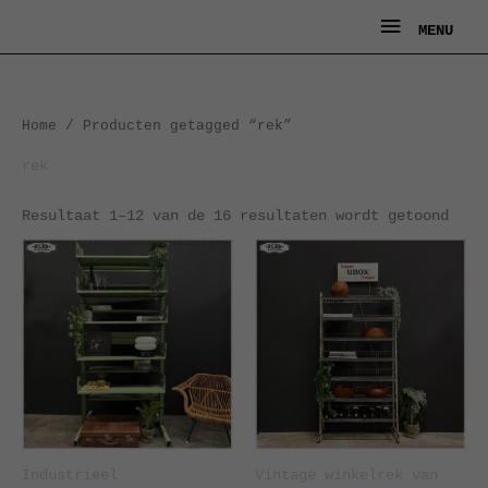
Ga
MENU
MENU
naar
de
inhoud
Geso
Home
/ Producten getagged “rek”
op
nieu
rek
Resultaat 1–12 van de 16 resultaten wordt getoond
Industrieel
Vintage winkelrek van