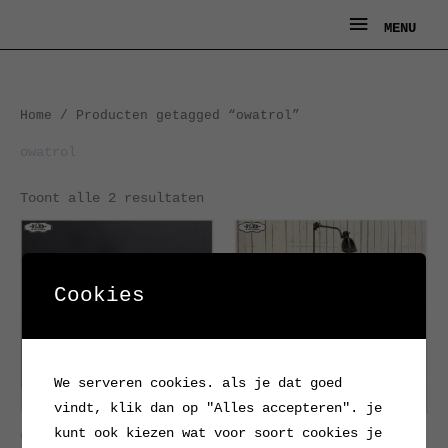
Ga
MENU
MENU
naar
de
inhoud
Gesorteerd
Home
/ Producten getagged “owatrol”
op
nieuwste
owatrol
Toont alle 2 resultaten
Cookies
We serveren cookies. als je dat goed
vindt, klik dan op "Alles accepteren". je
kunt ook kiezen wat voor soort cookies je
Oude industriële
Industriele werkbank cq