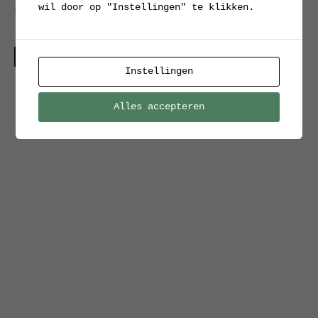
wil door op "Instellingen" te klikken.
werkplaatskast /
sidetable
ladekast
Verkocht
Verkocht
Instellingen
Alles accepteren