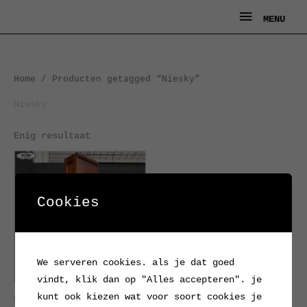
Ga
MENU
MENU
naar
de
inhoud
Home
/ Producten getagged “Niesky”
Niesky
Enig resultaat
Cookies
We serveren cookies. als je dat goed
vindt, klik dan op "Alles accepteren". je
kunt ook kiezen wat voor soort cookies je
Oude, hoge, houten