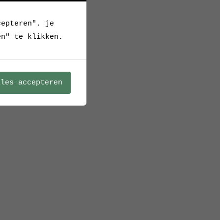
cepteren". je
en" te klikken.
lles accepteren