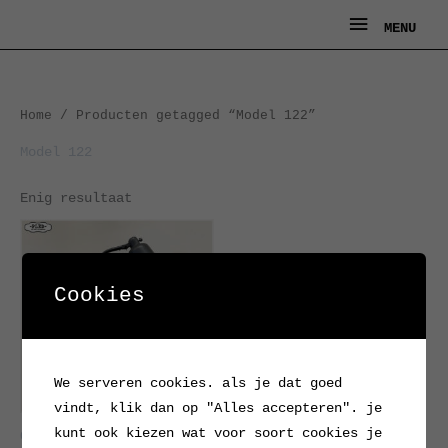
Ga
MENU
MENU
naar
de
inhoud
Home
/ Producten getagged “Model 122”
Model 122
Enig resultaat
Cookies
We serveren cookies. als je dat goed
vindt, klik dan op "Alles accepteren". je
kunt ook kiezen wat voor soort cookies je
Oude (werk)tafellamp van