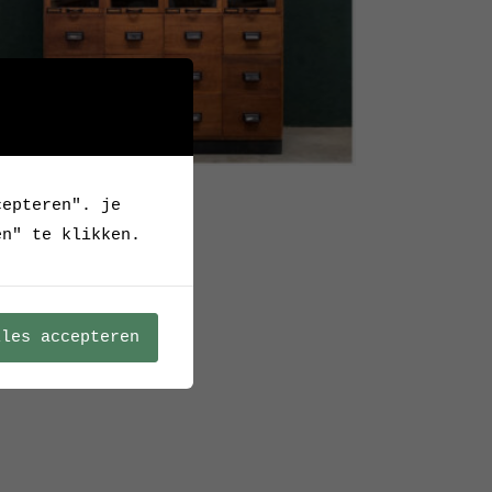
e winkelkast
cepteren". je
en" te klikken.
Verkocht
lles accepteren