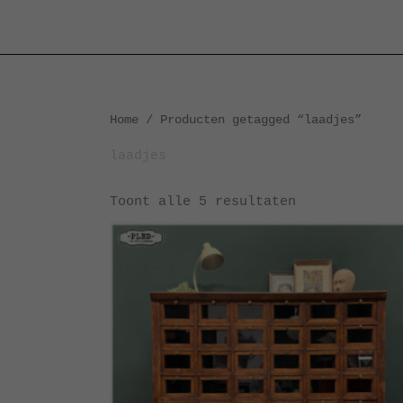
Ga
naar
de
inhoud
Gesorteerd
Home
/ Producten getagged “laadjes”
op
nieuwste
laadjes
Toont alle 5 resultaten