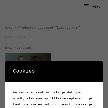
Ga
MENU
MENU
naar
de
inhoud
Home
/ Producten getagged “kamerscherm”
kamerscherm
Enig resultaat
Cookies
We serveren cookies. als je dat goed
vindt, klik dan op "Alles accepteren". je
kunt ook kiezen wat voor soort cookies je
Bakkersrek