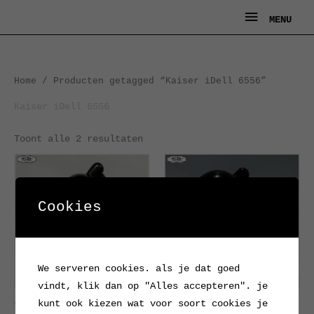
Ga
MENU
MENU
naar
de
inhoud
Gesorteerd
Home
/ Producten getagged “Kaiser iDell 6556”
op
nieuwste
Kaiser iDell 6556
Toont alle 2 resultaten
Cookies
We serveren cookies. als je dat goed
vindt, klik dan op "Alles accepteren". je
kunt ook kiezen wat voor soort cookies je
Vroege Kaiser iDell
Kaiser iDell bureaulamp,