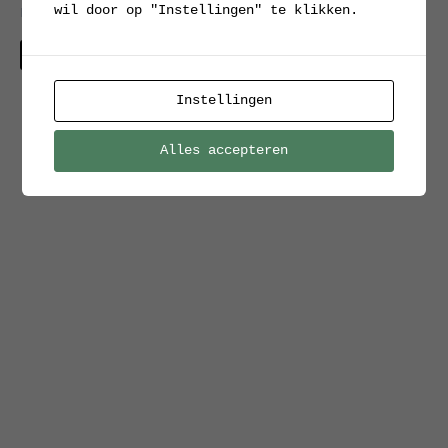
wil door op "Instellingen" te klikken.
Bureaulamp Model 6556
model 6556 met grote kap
€
195.00
Verkocht
Interesse
Instellingen
Alles accepteren