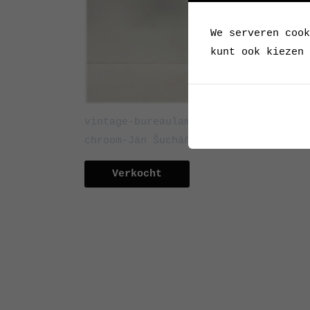
We serveren cook
kunt ook kiezen 
vintage-bureaulamp-zwart-bakeliet-en
chroom-Ján Šucháň-voor-elektrosvit
Verkocht