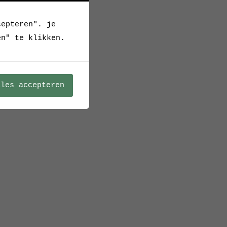
cepteren". je
en" te klikken.
lles accepteren