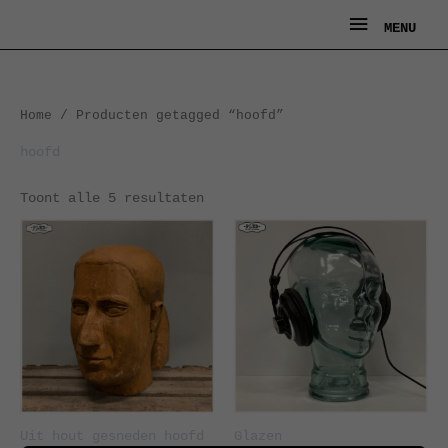
Ga
MENU
MENU
naar
de
inhoud
Gesorteerd
Home
/ Producten getagged “hoofd”
op
nieuwste
hoofd
Toont alle 5 resultaten
Uit hout gesneden hoofd
Glazen