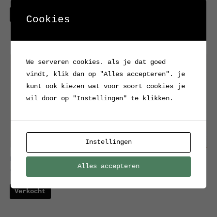
(koptelefoon)hoofd
Verkocht
Cookies
Verkocht
We serveren cookies. als je dat goed
vindt, klik dan op "Alles accepteren". je
kunt ook kiezen wat voor soort cookies je
wil door op "Instellingen" te klikken.
Instellingen
Expressief hoofd / Buste
Bronze buste
Alles accepteren
van gebakken rode klei
Verkocht
Verkocht