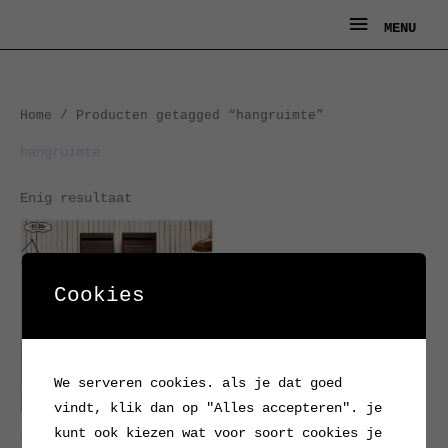
Ga
MENU
MENU
naar
de
inhoud
Home
/ Producten getagged “hangruimte”
hangruimte
Enig resultaat
Cookies
We serveren cookies. als je dat goed
vindt, klik dan op "Alles accepteren". je
kunt ook kiezen wat voor soort cookies je
Sfeervolle, hoge