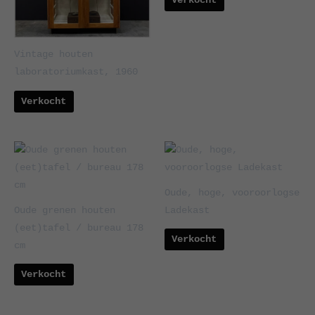
Verkocht
Vintage houten
laboratoriumkast, 1960
Verkocht
Oude, hoge, vooroorlogse
Oude grenen houten
Ladekast
(eet)tafel / bureau 178
Verkocht
cm
Verkocht