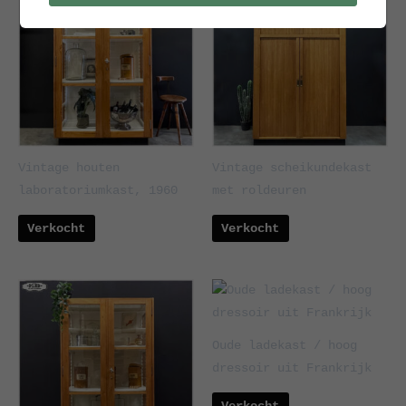
Vintage houten
Vintage scheikundekast
laboratoriumkast, 1960
met roldeuren
Verkocht
Verkocht
Oude ladekast / hoog
dressoir uit Frankrijk