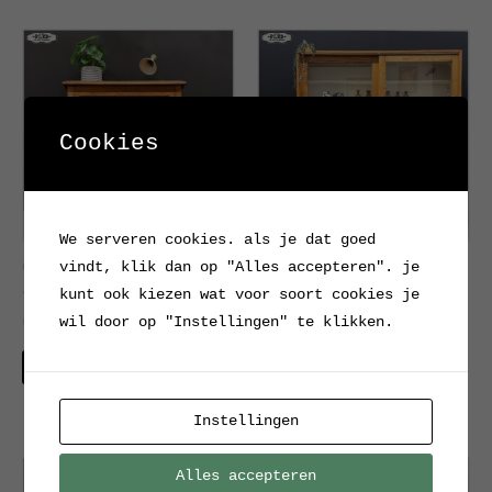
Cookies
We serveren cookies. als je dat goed
Oud, grenen
Vintage grenen
vindt, klik dan op "Alles accepteren". je
vitrinekastje met
laboratoriumkast cq
kunt ook kiezen wat voor soort cookies je
uittrek bladen
vitrinekast met
wil door op "Instellingen" te klikken.
schuifdeuren
Verkocht
Verkocht
Instellingen
Alles accepteren