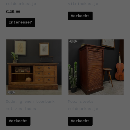
roldeurkastje
vitrinekastje
€
135.00
Verkocht
Interesse?
Oude, grenen toonbank
Mooi sleets
met zes lades
roldeurkastje
Verkocht
Verkocht