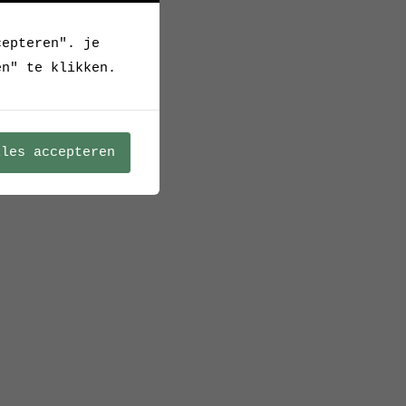
cepteren". je
en" te klikken.
lles accepteren