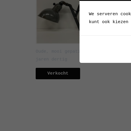
We serveren cook
kunt ook kiezen 
Oude, mooi gepatineerde schaarlamp,
jaren dertig
Verkocht