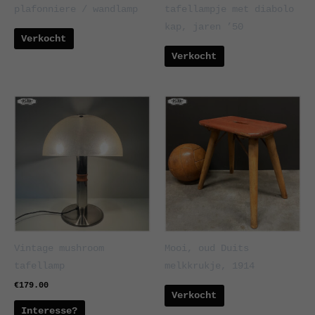
plafonniere / wandlamp
tafellampje met diabolo
kap, jaren ’50
Verkocht
Verkocht
Vintage mushroom
Mooi, oud Duits
tafellamp
melkkrukje, 1914
€
179.00
Verkocht
Interesse?