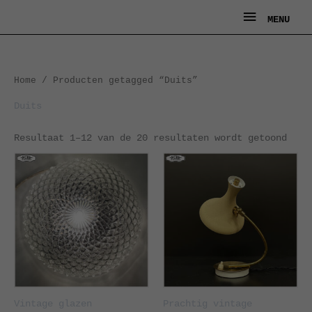
Ga
MENU
MENU
naar
de
inhoud
Geso
Home
/ Producten getagged “Duits”
op
nieu
Duits
Resultaat 1–12 van de 20 resultaten wordt getoond
Vintage glazen
Prachtig vintage