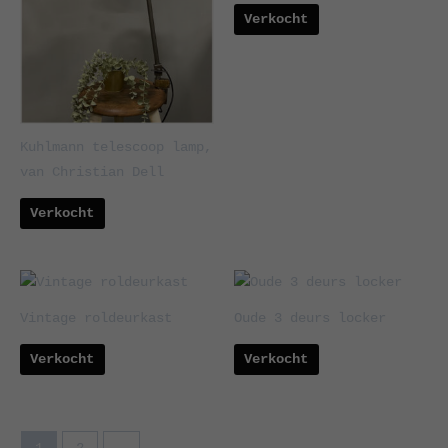
Verkocht
Kuhlmann telescoop lamp,
van Christian Dell
Verkocht
Vintage roldeurkast
Oude 3 deurs locker
Verkocht
Verkocht