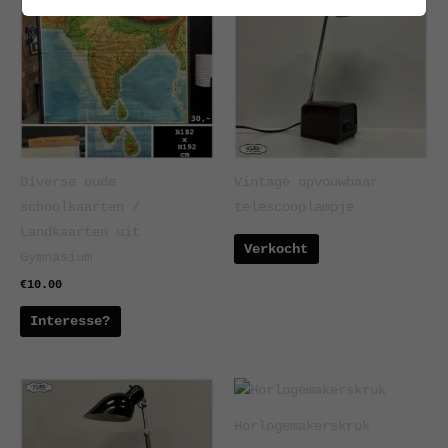
Diverse oude
Vintage opvouwbaar
schoolkaarten /
telescooplampje
Landkaarten uit
Verkocht
Gymnasium
€
10.00
Interesse?
Horlogemakerskruk