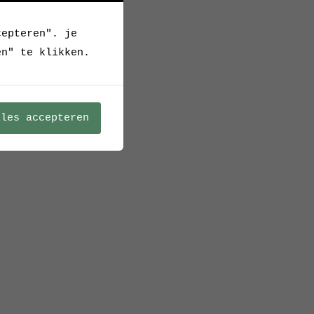
cepteren". je
en" te klikken.
lles accepteren