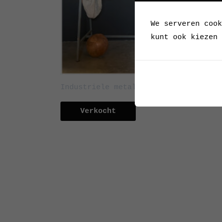
We serveren cook
kunt ook kiezen 
Industriele metalen kapstok / garder
Verkocht