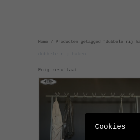
Ga
naar
de
inhoud
Home
/ Producten getagged “dubbele rij h
dubbele rij haken
Enig resultaat
Cookies