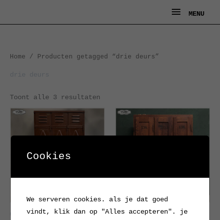
Ga
MENU
MENU
naar
de
inhoud
Gesorteerd
Home
/ Producten getagged “drie deurs”
op
nieuwste
drie deurs
Toont alle 3 resultaten
Cookies
We serveren cookies. als je dat goed
vindt, klik dan op "Alles accepteren". je
Oude, Franse, drie deurs
Oude houten locker