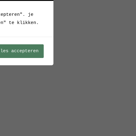
cepteren". je
en" te klikken.
lles accepteren