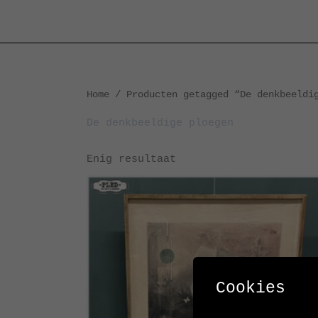
Ga
naar
de
inhoud
Home
/ Producten getagged “De denkbeeldi
De denkbeeldige ploegen
Enig resultaat
Cookies