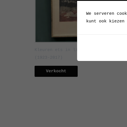
We serveren cook
kunt ook kiezen 
Kleuren ets in lijst van Renée Lubar
(1923-2017)
Verkocht