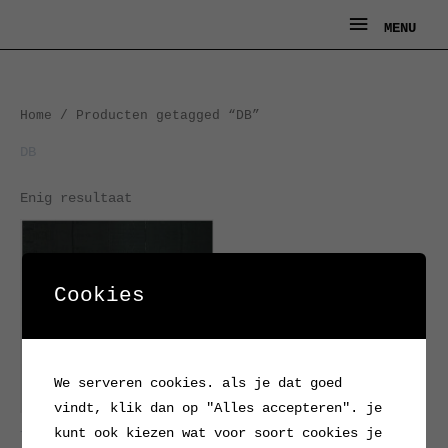
Ga
MENU
MENU
naar
de
inhoud
Home
/ Producten getagged “DB”
DB
Enig resultaat
Cookies
We serveren cookies. als je dat goed
vindt, klik dan op "Alles accepteren". je
kunt ook kiezen wat voor soort cookies je
Treinborden