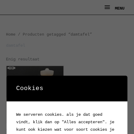
Ga
MENU
MENU
naar
de
inhoud
Home
/ Producten getagged “damtafel”
damtafel
Enig resultaat
Cookies
We serveren cookies. als je dat goed
vindt, klik dan op "Alles accepteren". je
kunt ook kiezen wat voor soort cookies je
Vintage koffietafel /