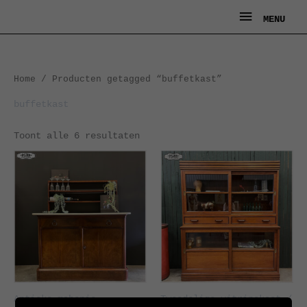
Ga
MENU
MENU
naar
de
inhoud
Gesorteerd
Home
/ Producten getagged “buffetkast”
op
nieuwste
buffetkast
Toont alle 6 resultaten
Antieke mahonie
Tweedelige vitrinekast /