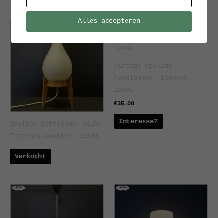
Alles accepteren
Vintage opaline
hanglampje, Bohemen,
1960s
€
35.00
Interesse?
Opaline tafellamp, ÚLUV,
Tsjechoslowakije, 1960s
Verkocht