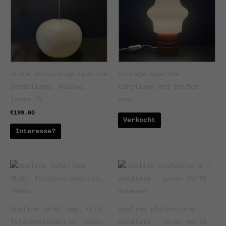
Grote bolvormige opaline
Vintage opaline
pendellamp, Napako,
tafellamp met houten
jaren 70
voet
€
199.00
Verkocht
Interesse?
Opaline tafellamp, ÚLUV,
opaline plafonnière /
Tsjechoslowakije, 1960s
wandlamp – jaren 60/70,