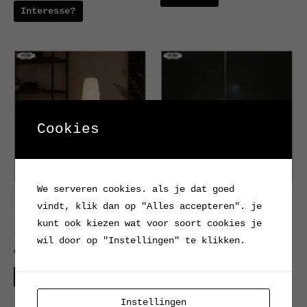
Interesse?
Cookies
We serveren cookies. als je dat goed
Iconische brutalistische
Sfeervolle glazen
vindt, klik dan op "Alles accepteren". je
opaline pendellamp,
bolhanglamp uit
kunt ook kiezen wat voor soort cookies je
Bohemen 1970s
Tsjechoslowakije (jaren
wil door op "Instellingen" te klikken.
60–70)
€
150.00
€
99.00
Interesse?
Interesse?
Instellingen