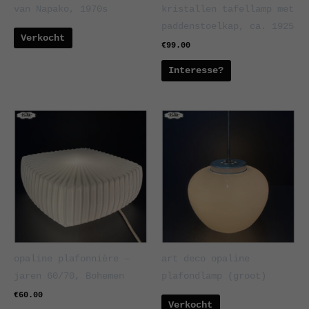
van Napako, 1970s
kristallen tafellamp met
paddenstoelkap, ca. 1925
Verkocht
€
99.00
Interesse?
opaline plafonnière –
art deco opaline
jaren 60/70, Bohemen
plafondlamp (groot)
€
60.00
Verkocht