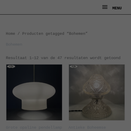
Ga
MENU
MENU
naar
de
inhoud
Geso
Home
/ Producten getagged “Bohemen”
op
nieu
Bohemen
Resultaat 1–12 van de 47 resultaten wordt getoond
Grote opaline pendellamp
Antieke Boheemse