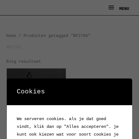
Ga
MENU
MENU
naar
de
inhoud
Home
/ Producten getagged “BF2765”
BF2765
Enig resultaat
Cookies
We serveren cookies. als je dat goed
vindt, klik dan op "Alles accepteren". je
kunt ook kiezen wat voor soort cookies je
Elegant vintage teak