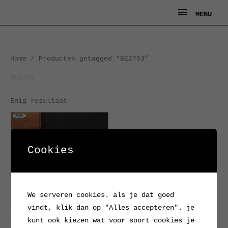
Ga
MENU
MENU
naar
de
inhoud
Home
/ Producten getagged “BE2753”
BE2753
Enig resultaat
Cookies
We serveren cookies. als je dat goed
vindt, klik dan op "Alles accepteren". je
kunt ook kiezen wat voor soort cookies je
Vintage schemerlamp met