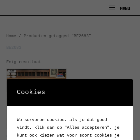
Ga
MENU
MENU
naar
de
inhoud
Home
/ Producten getagged “BE2683”
BE2683
Enig resultaat
Cookies
We serveren cookies. als je dat goed
vindt, klik dan op "Alles accepteren". je
kunt ook kiezen wat voor soort cookies je
Oude, decoratieve