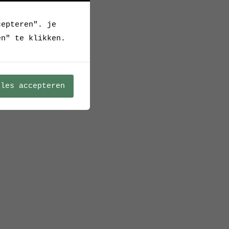
cepteren". je
en" te klikken.
lles accepteren