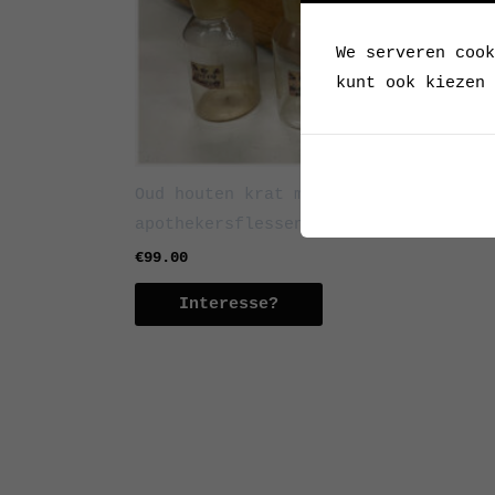
We serveren cook
kunt ook kiezen 
Oud houten krat met 12
apothekersflessen
€
99.00
Interesse?