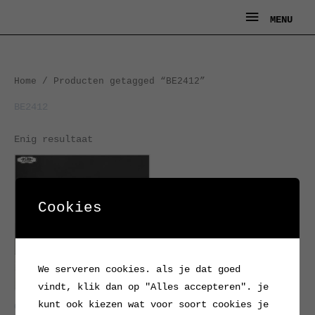
Ga
MENU
MENU
naar
de
inhoud
Home
/ Producten getagged “BE2412”
BE2412
Enig resultaat
Cookies
We serveren cookies. als je dat goed
vindt, klik dan op "Alles accepteren". je
kunt ook kiezen wat voor soort cookies je
Oud sportschoolbankje