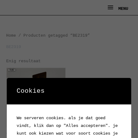
Ga
MENU
MENU
naar
de
inhoud
Home
/ Producten getagged “BE2319”
BE2319
Enig resultaat
Cookies
We serveren cookies. als je dat goed
vindt, klik dan op "Alles accepteren". je
kunt ook kiezen wat voor soort cookies je
Vintage toonbankdisplay