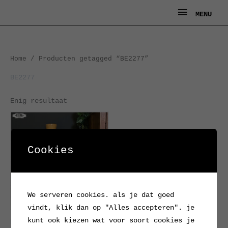
Ga
MENU
MENU
naar
de
inhoud
Home
/ Producten getagged “BE2277”
BE2277
Enig resultaat
Cookies
We serveren cookies. als je dat goed
vindt, klik dan op "Alles accepteren". je
kunt ook kiezen wat voor soort cookies je
Hoge vaas van