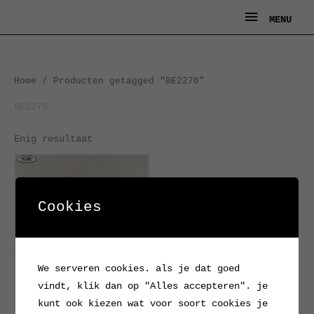
Ga
MENU
MENU
naar
de
inhoud
Home
/ Producten getagged “BE2276”
BE2276
Enig resultaat
Cookies
We serveren cookies. als je dat goed
vindt, klik dan op "Alles accepteren". je
kunt ook kiezen wat voor soort cookies je
Tramp Art kistje uit