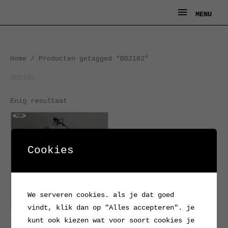
Ga
MENU
MENU
naar
de
inhoud
Home
/ Producten getagged “BD2182”
BD2182
Enig resultaat
Cookies
We serveren cookies. als je dat goed
vindt, klik dan op "Alles accepteren". je
kunt ook kiezen wat voor soort cookies je
Industriele klemlamp van