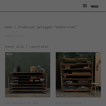
Ga
MENU
MENU
naar
de
inhoud
Gesorteerd
Home
/ Producten getagged “bakkersrek”
op
nieuwste
bakkersrek
Toont alle 7 resultaten
Oud bakkersrek met
Oud bakkersrek /