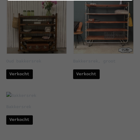
Oud bakkersrek
Bakkersrek, groot
Verkocht
Verkocht
Bakkersrek
Verkocht