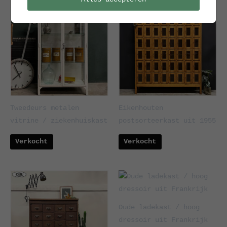
Tweedeurs metalen
Eikenhouten
vitrine / ziekenhuiskast
postsorteerkast uit 1955
Verkocht
Verkocht
Oude ladekast / hoog
dressoir uit Frankrijk