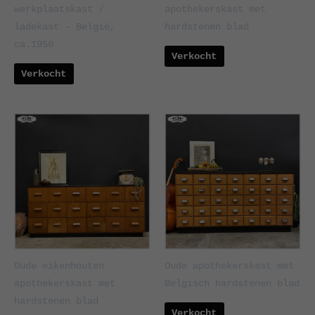
werkplaatskast /
apothekerskast met
ladekast – België,
hardstenen blad
ca.1950
Verkocht
Verkocht
Oude eikenhouten
Oude apothekerskast met
apothekerskast met
Belgisch hardstenen blad
hardstenen blad
Verkocht