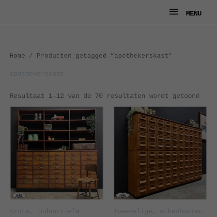
Ga
MENU
MENU
naar
de
inhoud
Geso
Home
/ Producten getagged “apothekerskast”
op
nieu
apothekerskast
Resultaat 1–12 van de 70 resultaten wordt getoond
Grote, industriële
Tweedelige, eikenhouten