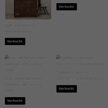
Verkocht
Oude eikenhouten
apothekerskast
Verkocht
Tweedeurs metalen
Oude werkplaatskast /
vitrine / ziekenhuiskast
ladekast met zestig
Verkocht
lades
Verkocht