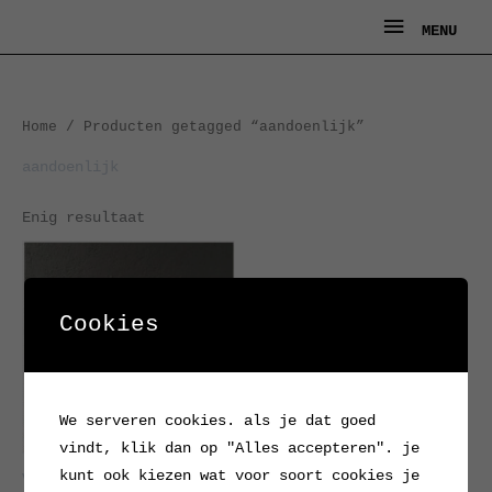
Ga
MENU
MENU
naar
de
inhoud
Home
/ Producten getagged “aandoenlijk”
aandoenlijk
Enig resultaat
Cookies
We serveren cookies. als je dat goed
vindt, klik dan op "Alles accepteren". je
kunt ook kiezen wat voor soort cookies je
Vliegtuigje