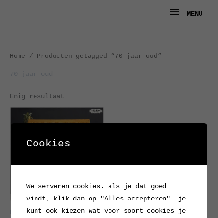
Ga
MENU
MENU
naar
de
inhoud
Home
/ Producten getagged “70 jaar oud”
70 jaar oud
Enig resultaat
Cookies
We serveren cookies. als je dat goed
vindt, klik dan op "Alles accepteren". je
kunt ook kiezen wat voor soort cookies je
Eikenhouten