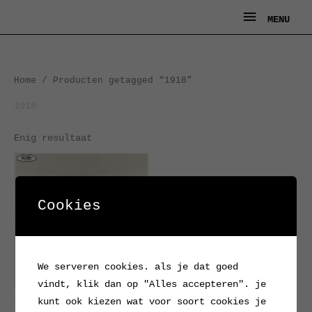
Ga
MENU
MENU
naar
de
inhoud
Home
/ Producten getagged “1918”
1918
Enig resultaat
Cookies
We serveren cookies. als je dat goed
vindt, klik dan op "Alles accepteren". je
kunt ook kiezen wat voor soort cookies je
Tramp Art kistje uit