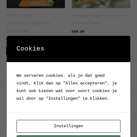
Twee armige
Vintage glazen muur- en
werkplaatslamp met
plafondlamp
tafelklem
€
50.00
€
89.00
Interesse?
Cookies
Interesse?
Oorspronkelijke
Huidige
Uitverkoop!
prijs
prijs
We serveren cookies. als je dat goed
was:
is:
vindt, klik dan op "Alles accepteren". je
€90.00.
€50.00.
kunt ook kiezen wat voor soort cookies je
wil door op "Instellingen" te klikken.
Instellingen
industriële hanglamp(en)
Vintage Lux hanglamp met