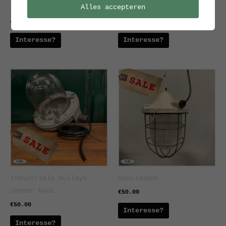
Alles accepteren
model ‘Janek’
lieflijk houten knopje
€
90.00
€
50.00
€
30.00
Interesse?
Interesse?
Industriele bulleys
Kooilampen
zonder kooi
€
50.00
€
50.00
Interesse?
Interesse?