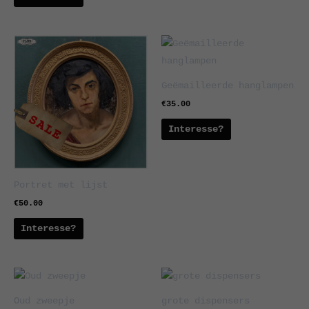
Geëmailleerde hanglampen
€
35.00
Interesse?
Portret met lijst
€
50.00
Interesse?
Oud zweepje
grote dispensers