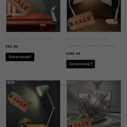
Vintage klemlamp DDR
Duo Hala Model 144
lampen, Herman Busquet
€
50.00
€
199.00
Interesse?
Interesse?