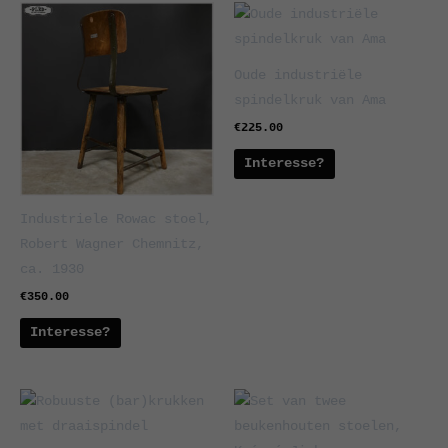
Oude industriële
spindelkruk van Ama
€
225.00
Interesse?
Industriele Rowac stoel,
Robert Wagner Chemnitz,
ca. 1930
€
350.00
Interesse?