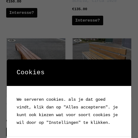
Schild, circa 1925
€
150.00
€
135.00
Interesse?
Interesse?
Cookies
We serveren cookies. als je dat goed
Vintage houten gym bank,
Hardhouten bankje met
vindt, klik dan op "Alles accepteren". je
303 cm
rugleuning
kunt ook kiezen wat voor soort cookies je
€
125.00
€
140.00
wil door op "Instellingen" te klikken.
Interesse?
Interesse?