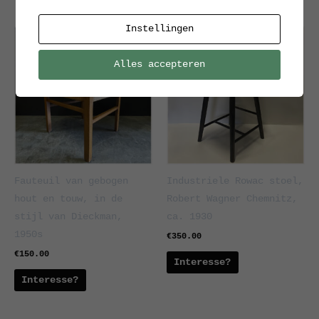
Instellingen
Alles accepteren
Fauteuil van gebogen
Industriele Rowac stoel,
hout en touw, in de
Robert Wagner Chemnitz,
stijl van Dieckman,
ca. 1930
1950s
€
350.00
€
150.00
Interesse?
Interesse?