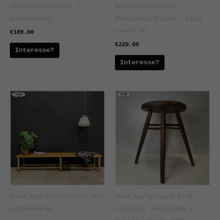
architectenstoel /
Architectenstoel,
bureaustoel
Margarete Klöber, eind
jaren 30
€
189.00
€
220.00
Interesse?
Interesse?
Oude sportschoolbank met
Oude werkplaats kruk,
schoenenrek
Leipzig, Freinkamp &