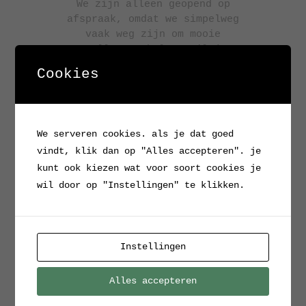
We zijn alleen geopend op
afspraak, omdat we simpelweg
vaak weg zijn om mooie
spullen te halen. Wil je
graag langskomen: bel, app of
Cookies
mail even!
Het Laar 22 Maarheeze
We serveren cookies. als je dat goed
vindt, klik dan op "Alles accepteren". je
kunt ook kiezen wat voor soort cookies je
wil door op "Instellingen" te klikken.
BEL/APP
Heb je interesse in een item,
wil je meer informatie of wil
Instellingen
je het item eerst in het echt
komen bekijken, neem dan
Alles accepteren
gerust contact met ons op.