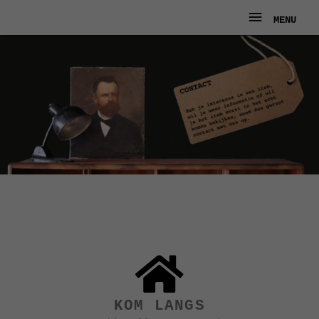
Ga
MENU
MENU
naar
de
inhoud
KOM LANGS